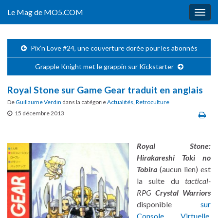
Le Mag de MO5.COM
Togg
navig
Pix’n Love #24, une couverture dorée pour les abonnés
Grapple Knight met le grappin sur Kickstarter
Royal Stone sur Game Gear traduit en anglais
De
Guillaume Verdin
dans la catégorie
Actualités
,
Retroculture
15 décembre 2013
Royal Stone:
Hirakareshi Toki no
Tobira
(aucun lien) est
la suite du
tactical-
RPG
Crystal Warriors
disponible
sur
Console Virtuelle
.