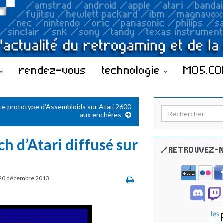
rendez-vous
technologie
MO5.C
Le prototype d’Assembloids sur Atari 2600
Search for:
aux enchères
h d’Atari diffusé sur
/RETROUVEZ-N
20 décembre 2013