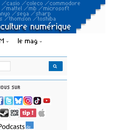
OM
le mag
OUS SUR