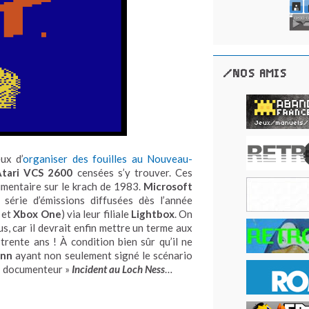
/NOS AMIS
ux d’
organiser des fouilles au Nouveau-
Atari VCS 2600
censées s’y trouver. Ces
umentaire sur le krach de 1983.
Microsoft
 série d’émissions diffusées dès l’année
et
Xbox One
) via leur filiale
Lightbox
. On
s, car il devrait enfin mettre un terme aux
rente ans ! À condition bien sûr qu’il ne
enn
ayant non seulement signé le scénario
e « documenteur »
Incident au Loch Ness
…