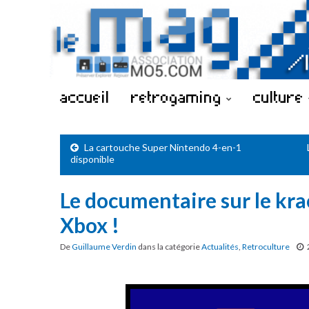
accueil
retrogaming
culture
La cartouche Super Nintendo 4-en-1
disponible
Le documentaire sur le krac
Xbox !
De
Guillaume Verdin
dans la catégorie
Actualités
,
Retroculture