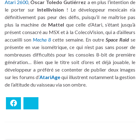
Atari 2600
,
Óscar Toledo Gutiérrez
a en plus l’intention de
le porter sur
Intellivision
! Le développeur mexicain n’a
définitivement pas peur des défis, puisqu’il ne maîtrise pas
plus la machine de
Mattel
que celle d’Atari, s’étant jusqu’à
présent consacré au MSX et à la ColecoVision, qui a d’ailleurs
accueilli son
Mecha 8
cette semaine. En outre
Space Raid
se
présente en vue isométrique, ce qui n’est pas sans poser de
nombreuses difficultés pour les consoles 8-bit de première
génération… Bien que le titre soit d’ores et déjà jouable, le
développeur a préféré se contenter de publier deux images
sur les forums d’
AtariAge
qui illustrent notamment la gestion
de l’altitude du vaisseau via son ombre.
Facebook
Bluesky