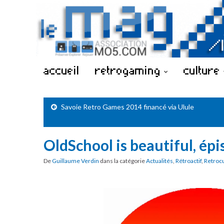
accueil
retrogaming
culture
Savoie Retro Games 2014 financé via Ulule
OldSchool is beautiful, ép
De
Guillaume Verdin
dans la catégorie
Actualités
,
Rétroactif
,
Retroc