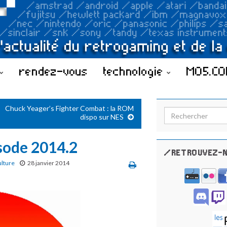
rendez-vous
technologie
MO5.C
Chuck Yeager’s Fighter Combat : la ROM
Search for:
dispo sur NES
isode 2014.2
/RETROUVEZ-N
ulture
28 janvier 2014