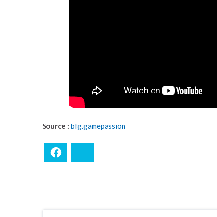
Source :
bfg.gamepassion
Facebook
Bluesky