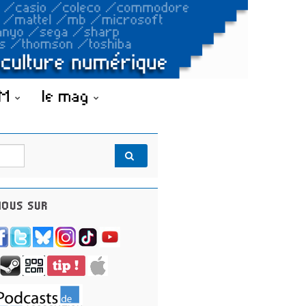
OM
le mag
OUS SUR