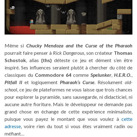
Même si
Chucky Mendoza and the Curse of the Pharaoh
pourrait faire penser à
Rick Dangerous
, son créateur
Thomas
Schostok
, alias
{ths}
déteste ce jeu et dément s’en être
inspiré. Ses influences seraient plutôt à chercher du côté de
classiques du
Commodore 64
comme
Spe­lunker
,
H.E.R.O.
,
Pit­fall II
et logiquement
Pharaoh’s Curse
. Résolument
old-
school
, ce jeu de plateformes ne vous laisse que trois chances
pour explorer la pyramide, sans sauvegarde, ni didacticiel, ni
aucune autre fioriture. Mais le développeur ne demande pas
grand chose en échange de cette expérience minimaliste,
puisque vous payez le montant que vous voulez à
cette
adresse
, voire rien du tout si vous êtes vraiment radin ou
méfiant…