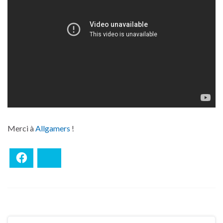
Merci à
Allgamers
!
Facebook
Bluesky