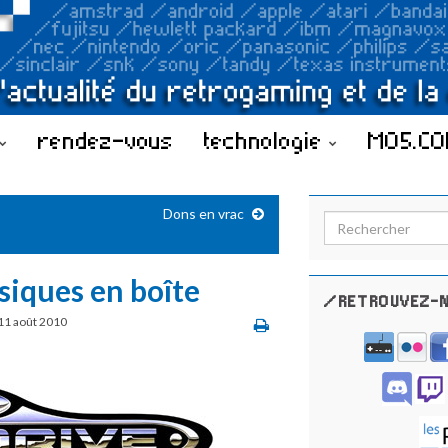
rendez-vous
technologie
MO5.C
Dons en vrac
Search for:
siques en boîte
/RETROUVEZ-N
11 août 2010