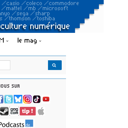
OM
le mag
OUS SUR