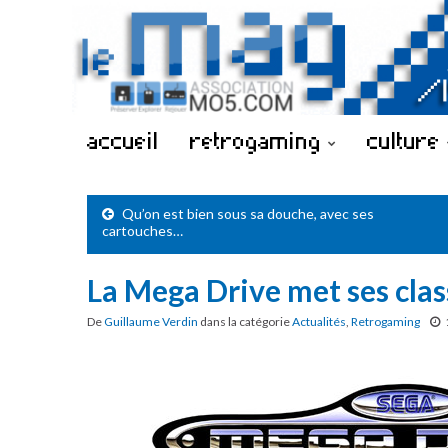
accueil
retrogaming
culture
Qu’on est bien sous sa douche, avec ses
cartouches…
La Mega Drive met ses clas
De
Guillaume Verdin
dans la catégorie
Actualités
,
Retrogaming