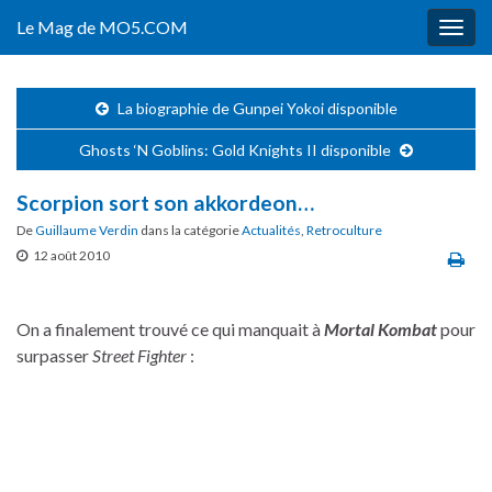
Le Mag de MO5.COM
Togg
navig
La biographie de Gunpei Yokoi disponible
Ghosts ‘N Goblins: Gold Knights II disponible
Scorpion sort son akkordeon…
De
Guillaume Verdin
dans la catégorie
Actualités
,
Retroculture
12 août 2010
On a finalement trouvé ce qui manquait à
Mortal Kombat
pour
surpasser
Street Fighter
: