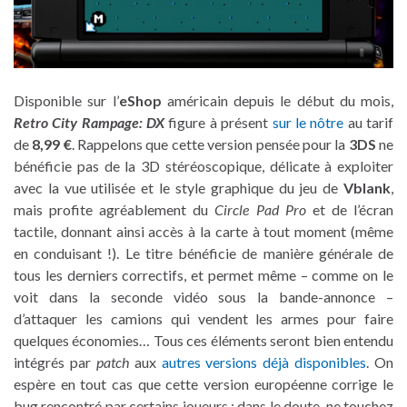
Disponible sur l’
eShop
américain depuis le début du mois,
Retro City Rampage: DX
figure à présent
sur le nôtre
au tarif
de
8,99 €
. Rappelons que cette version pensée pour la
3DS
ne
bénéficie pas de la 3D stéréoscopique, délicate à exploiter
avec la vue utilisée et le style graphique du jeu de
Vblank
,
mais profite agréablement du
Circle Pad Pro
et de l’écran
tactile, donnant ainsi accès à la carte à tout moment (même
en conduisant !). Le titre bénéficie de manière générale de
tous les derniers correctifs, et permet même – comme on le
voit dans la seconde vidéo sous la bande-annonce –
d’attaquer les camions qui vendent les armes pour faire
quelques économies… Tous ces éléments seront bien entendu
intégrés par
patch
aux
autres versions déjà disponibles
. On
espère en tout cas que cette version européenne corrige le
bug rencontré par certains joueurs ; dans le doute, ne touchez