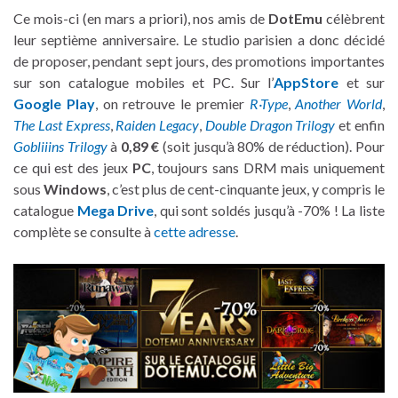
Ce mois-ci (en mars a priori), nos amis de
DotEmu
célèbrent
leur septième anniversaire. Le studio parisien a donc décidé
de proposer, pendant sept jours, des promotions importantes
sur son catalogue mobiles et PC. Sur l’
AppStore
et sur
Google Play
, on retrouve le premier
R
·
Type
,
Another World
,
The Last Express
,
Raiden Legacy
,
Double Dragon Trilogy
et enfin
Gobliiins Trilogy
à
0,89 €
(soit jusqu’à 80% de réduction). Pour
ce qui est des jeux
PC
, toujours sans DRM mais uniquement
sous
Windows
, c’est plus de cent-cinquante jeux, y compris le
catalogue
Mega Drive
, qui sont soldés jusqu’à -70% ! La liste
complète se consulte à
cette adresse
.