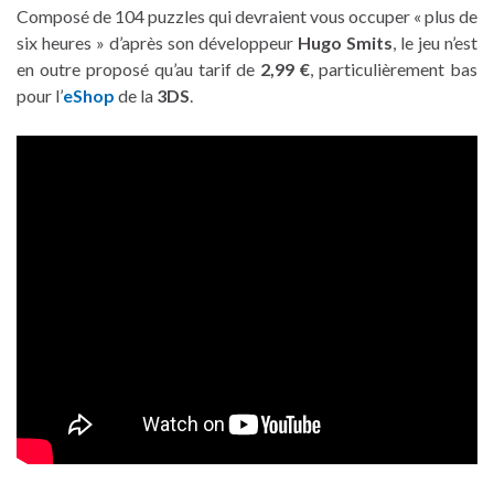
Composé de 104 puzzles qui devraient vous occuper « plus de
six heures » d’après son développeur
Hugo Smits
, le jeu n’est
en outre proposé qu’au tarif de
2,99 €
, particulièrement bas
pour l’
eShop
de la
3DS
.