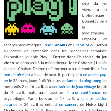
déjà du jeu
vidéo à la
bibliothèque
Bonnefoy ou à
la
médiathèque
Empalot, ce
sont les médiathèques
José Cabanis
et
Grand M
qui seront
au centre de l’attention dans les prochaines semaines.
L’exposition jouable
Play ! Entrez dans l’histoire du jeu
vidéo
se déroulera à la médiathèque
José Cabanis
(1, allée
Jacques Chaban-Delmas), où l’on pourra aussi contribuer à
un
mur de
pixel art
à base de post-it, participer à
un atelier
pop-
up
le 22 mars, jouer à différentes
variantes du ping-pong
les
mercredis 2 et 16 avril, et à
une soirée de jeux
vintage
le soir
du 4 avril, mais aussi assister à
une conférence
du
psychologue
Yann Leroux
le 17 avril, à
une projection
surprise
le 26 avril et enfin à
un concert
du
Neko Light
Orchestra
le 27 avril. Pendant ce temps, la médiathèque