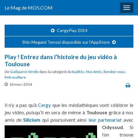
Le Mag de MO5.COM
Togg
navig
CergyPlay 2014
Shin Megami Tensei disponible sur l’AppStore
Play ! Entrez dans l’histoire du jeu vidéo à
Toulouse
De
Guillaume Verdin
dans la catégorie
Actualités
,
Nos Amis
,
Rendez-vous
,
Retroculture
16 mars 2014
Il n’y a pas qu’à
Cergy
que les médiathèques vont célébrer le
jeu vidéo, puisqu’il en sera de même à
Toulouse
grâce à nos
amis de
Silicium
qui poursuivent ainsi
leur partenariat
avec
Odyssud
.
Si
l’on trouve