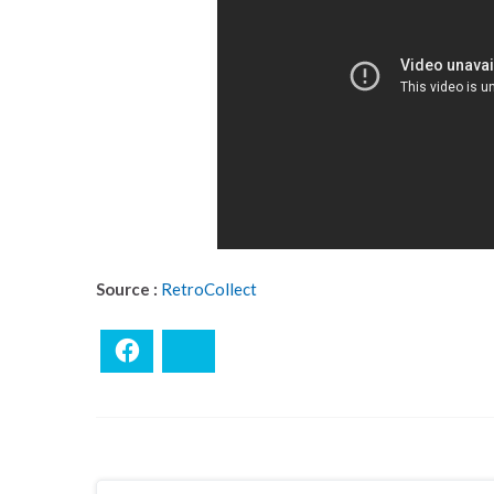
Source :
RetroCollect
Facebook
Bluesky