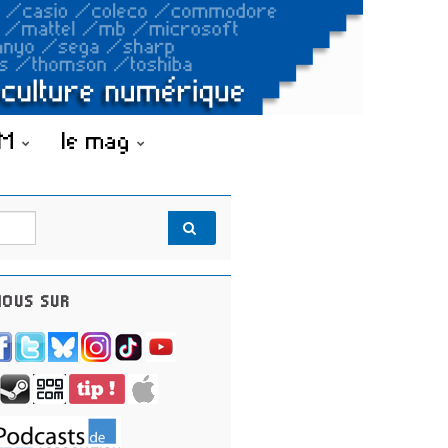
OM
le mag
OUS SUR