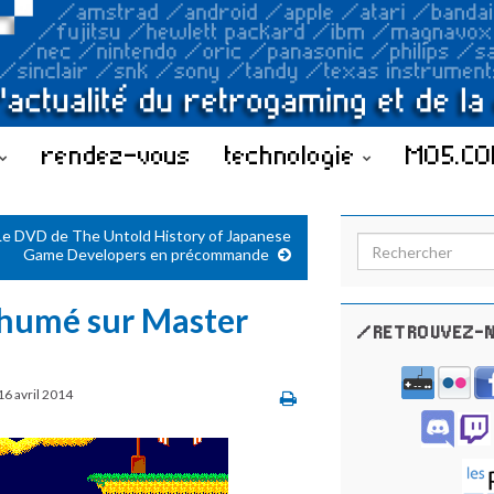
rendez-vous
technologie
MO5.C
Le DVD de The Untold History of Japanese
Search for:
Game Developers en précommande
xhumé sur Master
/RETROUVEZ-N
16 avril 2014