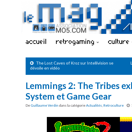
accueil
retrogaming
culture
The Lost Caves of Kroz sur Intellivision se
dévoile en vidéo
Lemmings 2: The Tribes e
System et Game Gear
De
Guillaume Verdin
dans la catégorie
Actualités
,
Retroculture