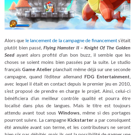
Alors que
le lancement de la campagne de financement
s’était
plutôt bien passé,
Flying Hamster II – Knight Of The Golden
Seed
ayant alors profité d’un bon buzz, il semble que les
choses se soient moins bien passées par la suite. Le studio
français
Game Atelier
planchait même déjà sur une seconde
campagne, quand l’éditeur allemand
FDG Entertainment
,
avec lequel il était en contact depuis le premier jeu en 2010,
s’est proposé de prendre en charge le projet. Ainsi, celui-ci
bénéficiera d’un meilleur contrôle qualité et pourra être
localisé dans plus de langues. Mais le titre est toujours
attendu avant tout sous
Windows
, même si des portages
pourront suivre. La campagne
Kickstarter
a par conséquent
été annulée avant son terme, et les contributeurs ne seront
bien sûr pas débités, mais ils ont la possibilité de gagner une