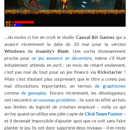
…du moins si l’on en croit le studio
Causal Bit Games
qui a
avancé récemment la date du 20 mai pour la version
Windows
de
Insanity’s Blade
. Une sortie étonnamment
proche pour
un jeu annoncé en décembre
, même s’il était
initialement attendu en avril ; un mois de retard seulement,
c’est pas mal du tout pour un jeu financé via
Kickstarter
!
Mais c’est d’autant plus surprenant que le titre a connu pas
mal d’évolutions importantes, en termes
de graphismes
comme
de
gameplay
. Encore récemment, les développeurs
ont rencontré
un nouveau problème
; Ils sont en effet arrivés
aux limites du logiciel de création employé – voilà ce qui
arrive quand on utilise une pâle copie de
ClickTeam Fusion
–
et il devenait impossible d’ajouter quoi que ce soit sans faire
planter le jeu. Ils ont donc supprimé deux niveaux – il en reste