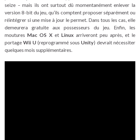
seize – mais ils ont surtout dû momentanément enlever la
version 8-bit du jeu, qu’ils comptent proposer séparément ou
réintégrer si une mise à jour le permet. Dans tous les cas, elle
demeurera gratuite aux possesseurs du jeu. Enfin, les
moutures
Mac OS X
et
Linux
arriveront peu après, et le
portage
Wii U
(reprogrammé sous
Unity
) devrait nécessiter
quelques mois supplémentaires.