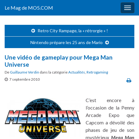
Le Mag de MO5.COM
Togg
navig
Retro City Rampage, la « rétrorgie » !
Nintendo prépare les 25 ans de Mario
Une vidéo de gameplay pour Mega Man
Universe
De
Guillaume Verdin
dans la catégorie
Actualités
,
Retrogaming
7 septembre 2010
C’est encore à
l’occasion de la Penny
Arcade Expo que
Capcom a dévoilé des
phases de jeu de son
mystérieux
Mega Man