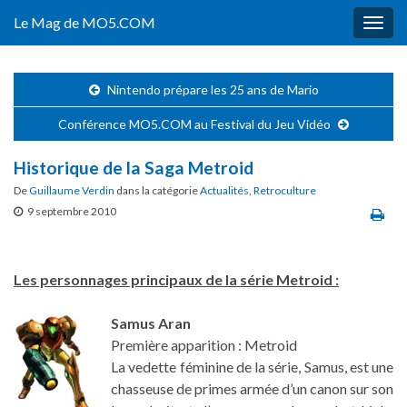
Le Mag de MO5.COM
Togg
navig
Nintendo prépare les 25 ans de Mario
Conférence MO5.COM au Festival du Jeu Vidéo
Historique de la Saga Metroid
De
Guillaume Verdin
dans la catégorie
Actualités
,
Retroculture
9 septembre 2010
Les personnages principaux de la série Metroid :
Samus Aran
Première apparition : Metroid
La vedette féminine de la série, Samus, est une
chasseuse de primes armée d’un canon sur son