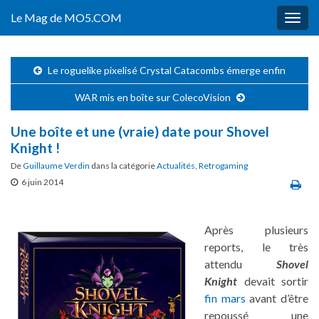
Le Mag de MO5.COM
Togg
navig
Le roguelike pixelisé Crystal Catacombs émerge enfin
WAR mis en boîte sur ColecoVision
Une boîte et une (vraie) date pour Shovel
Knight !
De
Guillaume Verdin
dans la catégorie
Actualités
,
Retrogaming
6 juin 2014
Après plusieurs
reports, le très
attendu
Shovel
Knight
devait sortir
fin mars
avant d’être
repoussé une