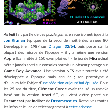
Airball
fait partie de ces
puzzle games
en vue isométrique à la
Jon Ritman
typiques de la seconde moitié des années 80.
Développé en 1987 sur
Dragon 32
/
64
, puis porté sur la
plupart des micros de l’époque – il y a même une version
Apple II
limitée à 150 exemplaires ! – le jeu de
Microdeal
GS
n’était jamais sorti sur consoles hormis un obscur portage sur
Game Boy Advance
. Une version
NES
avait toutefois été
développée à l’époque mais annulée ; son prototype a
d’ailleurs fait l’objet d’
une réédition aujourd’hui épuisée
. Pour
les 25 ans du titre,
Clément Corde
avait réalisé un
remake
basé sur la version
Atari ST
, qui vient d’être porté sur
Dreamcast
par
Indiket
de
Dreamcast.es
. Retrouvez toutes
les infos et le lien de téléchargement à
cette adresse
.