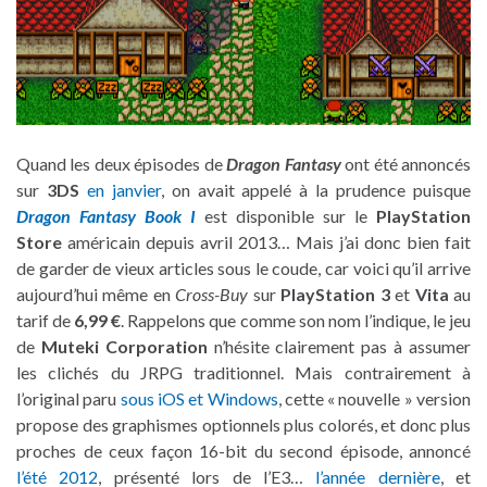
Quand les deux épisodes de
Dragon Fantasy
ont été annoncés
sur
3DS
en janvier
, on avait appelé à la prudence puisque
Dragon Fantasy Book I
est disponible sur le
PlayStation
Store
américain depuis avril 2013… Mais j’ai donc bien fait
de garder de vieux articles sous le coude, car voici qu’il arrive
aujourd’hui même en
Cross-Buy
sur
PlayStation 3
et
Vita
au
tarif de
6,99 €
. Rappelons que comme son nom l’indique, le jeu
de
Muteki Corporation
n’hésite clairement pas à assumer
les clichés du JRPG traditionnel. Mais contrairement à
l’original paru
sous iOS et Windows
, cette « nouvelle » version
propose des graphismes optionnels plus colorés, et donc plus
proches de ceux façon 16-bit du second épisode, annoncé
l’été 2012
, présenté lors de l’E3…
l’année dernière
, et