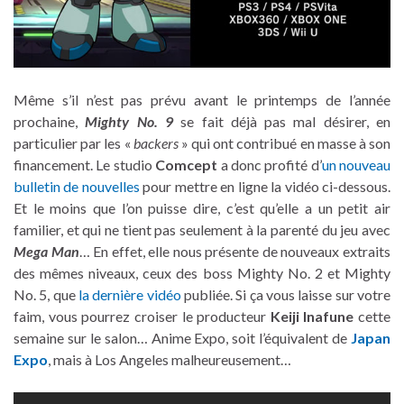
Même s’il n’est pas prévu avant le printemps de l’année
prochaine,
Mighty No. 9
se fait déjà pas mal désirer, en
particulier par les «
backers
» qui ont contribué en masse à son
financement. Le studio
Comcept
a donc profité d’
un nouveau
bulletin de nouvelles
pour mettre en ligne la vidéo ci-dessous.
Et le moins que l’on puisse dire, c’est qu’elle a un petit air
familier, et qui ne tient pas seulement à la parenté du jeu avec
Mega Man
… En effet, elle nous présente de nouveaux extraits
des mêmes niveaux, ceux des boss Mighty No. 2 et Mighty
No. 5, que
la dernière vidéo
publiée. Si ça vous laisse sur votre
faim, vous pourrez croiser le producteur
Keiji Inafune
cette
semaine sur le salon… Anime Expo, soit l’équivalent de
Japan
Expo
, mais à Los Angeles malheureusement…