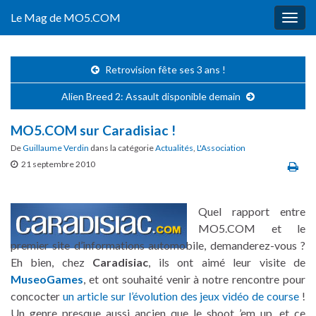
Le Mag de MO5.COM
Togg
navig
Retrovision fête ses 3 ans !
Alien Breed 2: Assault disponible demain
MO5.COM sur Caradisiac !
De
Guillaume Verdin
dans la catégorie
Actualités
,
L'Association
21 septembre 2010
Quel rapport entre
MO5.COM et le
premier site d’informations automobile, demanderez-vous ?
Eh bien, chez
Caradisiac
, ils ont aimé leur visite de
MuseoGames
, et ont souhaité venir à notre rencontre pour
concocter
un article sur l’évolution des jeux vidéo de course
!
Un genre presque aussi ancien que le shoot ’em up, et ce