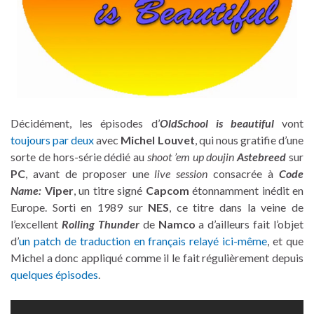
Décidément, les épisodes d’
OldSchool is beautiful
vont
toujours par deux
avec
Michel Louvet
, qui nous gratifie d’une
sorte de hors-série dédié au
shoot ’em up doujin
Astebreed
sur
PC
, avant de proposer une
live session
consacrée à
Code
Name:
Viper
, un titre signé
Capcom
étonnamment inédit en
Europe. Sorti en 1989 sur
NES
, ce titre dans la veine de
l’excellent
Rolling Thunder
de
Namco
a d’ailleurs fait l’objet
d’
un patch de traduction en français relayé ici-même
, et que
Michel a donc appliqué comme il le fait régulièrement depuis
quelques épisodes
.