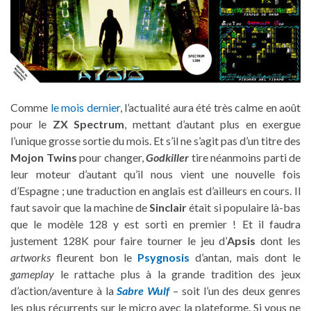
Comme
le mois dernier
, l’actualité aura été très calme en août
pour le
ZX Spectrum
, mettant d’autant plus en exergue
l’unique grosse sortie du mois. Et s’il ne s’agit pas d’un titre des
Mojon Twins
pour changer,
Godkiller
tire néanmoins parti de
leur moteur d’autant qu’il nous vient une nouvelle fois
d’Espagne ; une traduction en anglais est d’ailleurs en cours. Il
faut savoir que la machine de
Sinclair
était si populaire là-bas
que le modèle 128 y est sorti en premier ! Et il faudra
justement 128K pour faire tourner le jeu d’
Apsis
dont les
artworks
fleurent bon le
Psygnosis
d’antan, mais dont le
gameplay
le rattache plus à la grande tradition des jeux
d’action/aventure à la
Sabre Wulf
– soit l’un des deux genres
les plus récurrents sur le micro avec la plateforme. Si vous ne