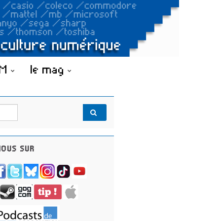
OM
le mag
OUS SUR