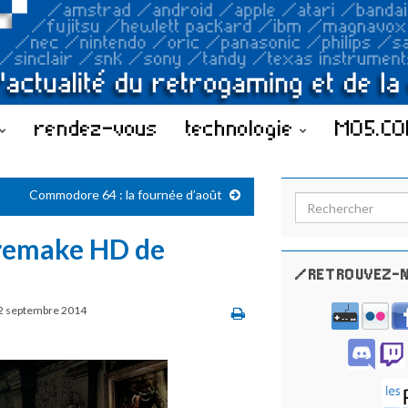
rendez-vous
technologie
MO5.C
Commodore 64 : la fournée d’août
Search for:
e remake HD de
/RETROUVEZ-N
2 septembre 2014