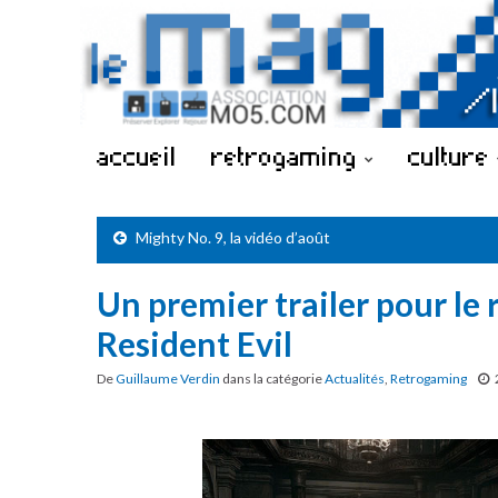
accueil
retrogaming
culture
Mighty No. 9, la vidéo d’août
Un premier trailer pour l
Resident Evil
De
Guillaume Verdin
dans la catégorie
Actualités
,
Retrogaming