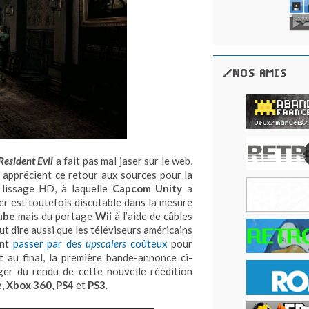
/NOS AMIS
Resident Evil
a fait pas mal jaser sur le web,
 apprécient ce retour aux sources pour la
 lissage HD, à laquelle
Capcom Unity
a
ier est toutefois discutable dans la mesure
ube
mais du portage
Wii
à l’aide de câbles
t dire aussi que les téléviseurs américains
ent
passer par des
upscalers
coûteux
pour
 au final, la première bande-annonce ci-
er du rendu de cette nouvelle réédition
e
,
Xbox 360
,
PS4
et
PS3
.