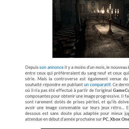
Depuis
son annonce
il y a moins d’un mois, le nouveau
entre ceux qui préfèreraient du sang neuf et ceux qui
série. Mais la controverse est également venue du
souhaité répondre en publiant
un comparatif
. Ce dern
où il n’a pas été effectué à partir de l’original
GameC
composantes pour obtenir une image progressive. Il fau
sont rarement dotés de prises péritel, et qu’ils doiv
avoir une image convenable sur leurs jeux rétro… Et
dessous est sans doute plus adaptée pour mieux jug
attendue en début d’année prochaine sur
PC
,
Xbox On