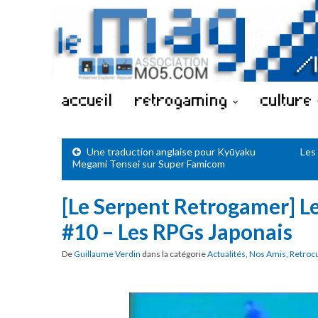
accueil
retrogaming
culture
Une traduction anglaise pour Kyūyaku
Les
Megami Tensei sur Super Famicom
[Le Serpent Retrogamer] Le
#10 – Les RPGs Japonais
De
Guillaume Verdin
dans la catégorie
Actualités
,
Nos Amis
,
Retroc