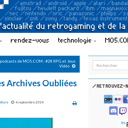
rendez-vous
technologie
MO5.C
 podcasts de MO5.COM : #28 RPG et Jeux
Search for:
Vidéo
s Archives Oubliées
/RETROUVEZ-N
ulture
4 septembre 2014