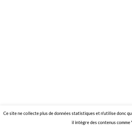
Ce site ne collecte plus de données statistiques et n'utilise donc q
© 2026 Le Mag de MO5.COM.
il intègre des contenus comme 
Construit avec
par
Thèmes Graphene
.