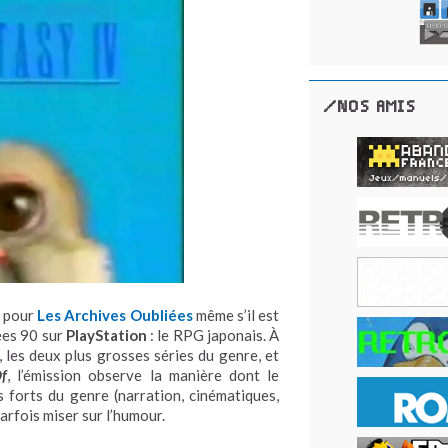
/NOS AMIS
e pour
Les Archives Oubliées
même s’il est
nées 90 sur
PlayStation
: le RPG japonais. À
, les deux plus grosses séries du genre, et
Of
, l’émission observe la manière dont le
 forts du genre (narration, cinématiques,
arfois miser sur l’humour.