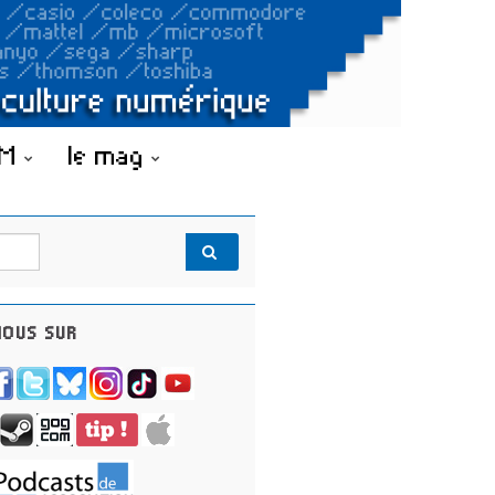
OM
le mag
OUS SUR