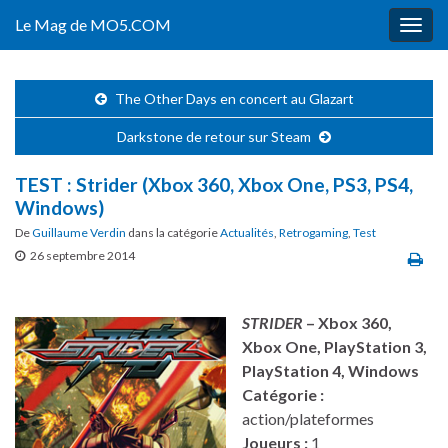
Le Mag de MO5.COM
Togg
navig
The Other Days en concert au Glazart
Darkstone de retour sur Steam
TEST : Strider (Xbox 360, Xbox One, PS3, PS4,
Windows)
De
Guillaume Verdin
dans la catégorie
Actualités
,
Retrogaming
,
Test
26 septembre 2014
STRIDER
–
Xbox 360
,
Xbox One, PlayStation 3,
PlayStation 4, Windows
Catégorie :
action/plateformes
Joueurs :
1