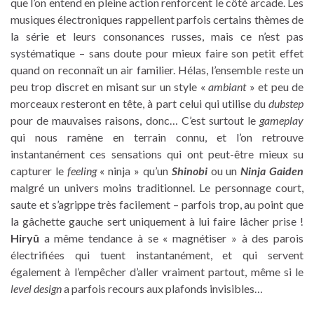
que l’on entend en pleine action renforcent le côté arcade. Les
musiques électroniques rappellent parfois certains thèmes de
la série et leurs consonances russes, mais ce n’est pas
systématique – sans doute pour mieux faire son petit effet
quand on reconnaît un air familier. Hélas, l’ensemble reste un
peu trop discret en misant sur un style «
ambiant
» et peu de
morceaux resteront en tête, à part celui qui utilise du
dubstep
pour de mauvaises raisons, donc… C’est surtout le
gameplay
qui nous ramène en terrain connu, et l’on retrouve
instantanément ces sensations qui ont peut-être mieux su
capturer le
feeling
« ninja » qu’un
Shinobi
ou un
Ninja Gaiden
malgré un univers moins traditionnel. Le personnage court,
saute et s’agrippe très facilement – parfois trop, au point que
la gâchette gauche sert uniquement à lui faire lâcher prise !
Hiryû
a même tendance à se « magnétiser » à des parois
électrifiées qui tuent instantanément, et qui servent
également à l’empêcher d’aller vraiment partout, même si le
level design
a parfois recours aux plafonds invisibles…