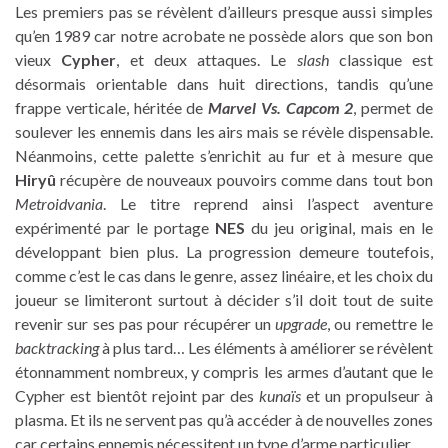
Les premiers pas se révèlent d’ailleurs presque aussi simples
qu’en 1989 car notre acrobate ne possède alors que son bon
vieux
Cypher
, et deux attaques. Le
slash
classique est
désormais orientable dans huit directions, tandis qu’une
frappe verticale, héritée de
Marvel Vs. Capcom 2
, permet de
soulever les ennemis dans les airs mais se révèle dispensable.
Néanmoins, cette palette s’enrichit au fur et à mesure que
Hiryû
récupère de nouveaux pouvoirs comme dans tout bon
Metroidvania
. Le titre reprend ainsi l’aspect aventure
expérimenté par le portage
NES
du jeu original, mais en le
développant bien plus. La progression demeure toutefois,
comme c’est le cas dans le genre, assez linéaire, et les choix du
joueur se limiteront surtout à décider s’il doit tout de suite
revenir sur ses pas pour récupérer un
upgrade
, ou remettre le
backtracking
à plus tard… Les éléments à améliorer se révèlent
étonnamment nombreux, y compris les armes d’autant que le
Cypher est bientôt rejoint par des
kunaïs
et un propulseur à
plasma. Et ils ne servent pas qu’à accéder à de nouvelles zones
car certains ennemis nécessitent un type d’arme particulier.