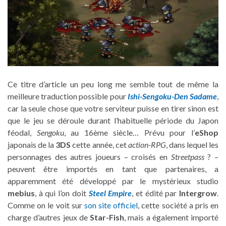
Ce titre d’article un peu long me semble tout de même la
meilleure traduction possible pour
Ishi-Sengoku-Den Sadame
,
car la seule chose que votre serviteur puisse en tirer sinon est
que le jeu se déroule durant l’habituelle période du Japon
féodal,
Sengoku
, au 16ème siècle… Prévu pour l’
eShop
japonais de la
3DS
cette année, cet
action-RPG
, dans lequel les
personnages des autres joueurs – croisés en
Streetpass
? –
peuvent être importés en tant que partenaires, a
apparemment été développé par le mystérieux studio
mebius
, à qui l’on doit
Steel Empire
, et édité par
Intergrow
.
Comme on le voit sur
son site officiel
, cette société a pris en
charge d’autres jeux de
Star-Fish
, mais a également importé