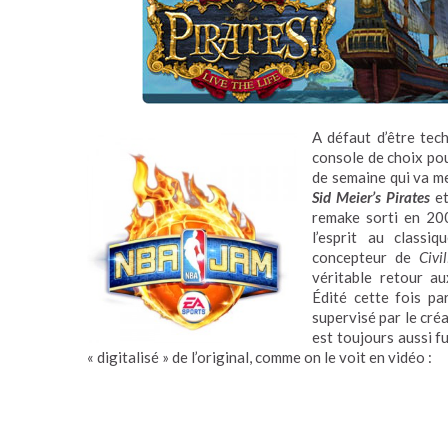
A défaut d’être tec
console de choix pou
de semaine qui va me
Sid Meier’s Pirates
e
remake sorti en 20
l’esprit au class
concepteur de
Civi
véritable retour a
Édité cette fois p
supervisé par le cré
est toujours aussi f
« digitalisé » de l’original, comme on le voit en vidéo :