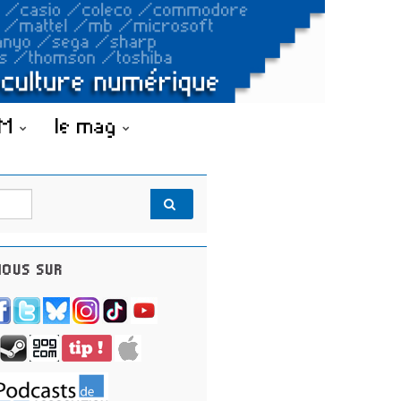
OM
le mag
OUS SUR