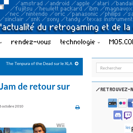
rendez-vous
technologie
MO5.C
The Tenpura of the Dead sur le XLA
Search for:
 Jam de retour sur
/RETROUVEZ-N
8 octobre 2010