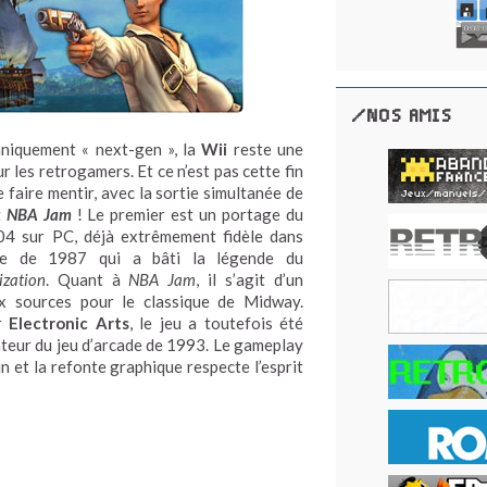
/NOS AMIS
hniquement « next-gen », la
Wii
reste une
r les retrogamers. Et ce n’est pas cette fin
 faire mentir, avec la sortie simultanée de
t
NBA Jam
! Le premier est un portage du
04 sur PC, déjà extrêmement fidèle dans
ique de 1987 qui a bâti la légende du
lization
. Quant à
NBA Jam
, il s’agit d’un
ux sources pour le classique de Midway.
ar
Electronic Arts
, le jeu a toutefois été
ateur du jeu d’arcade de 1993. Le gameplay
un et la refonte graphique respecte l’esprit