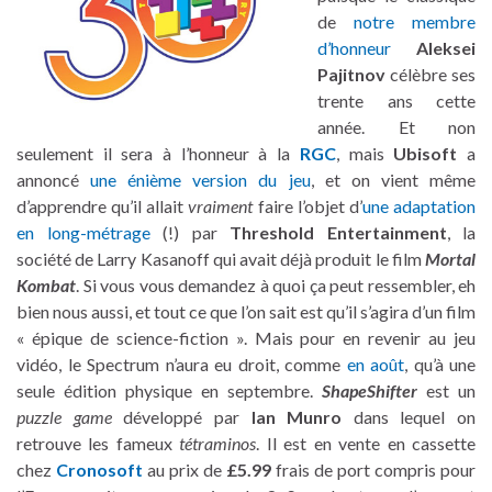
de
notre membre
d’honneur
Aleksei
Pajitnov
célèbre ses
trente ans cette
année. Et non
seulement il sera à l’honneur à la
RGC
, mais
Ubisoft
a
annoncé
une énième version du jeu
, et on vient même
d’apprendre qu’il allait
vraiment
faire l’objet d’
une adaptation
en long-métrage
(!) par
Threshold Entertainment
, la
société de Larry Kasanoff qui avait déjà produit le film
Mortal
Kombat
. Si vous vous demandez à quoi ça peut ressembler, eh
bien nous aussi, et tout ce que l’on sait est qu’il s’agira d’un film
« épique de science-fiction ». Mais pour en revenir au jeu
vidéo, le Spectrum n’aura eu droit, comme
en août
, qu’à une
seule édition physique en septembre.
ShapeShifter
est un
puzzle game
développé par
Ian Munro
dans lequel on
retrouve les fameux
tétraminos
. Il est en vente en cassette
chez
Cronosoft
au prix de
£5.99
frais de port compris pour