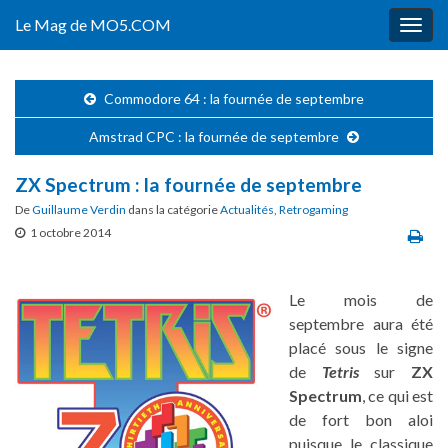
Le Mag de MO5.COM
Togg
navig
Commodore 64 : la fournée de septembre
Amstrad CPC : la fournée de septembre
ZX Spectrum : la fournée de septembre
De
Guillaume Verdin
dans la catégorie
Actualités
,
Retrogaming
1 octobre 2014
Le mois de
septembre aura été
placé sous le signe
de
Tetris
sur
ZX
Spectrum
, ce qui est
de fort bon aloi
puisque le classique