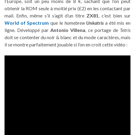
l’Europe, soit un peu moins de 8 €, sachant que l’on peut
obtenir la ROM seule à moitié prix (£2) en les contactant par
mail. Enfin, même s’il s’agit d’un titre
ZX81
, c’est bien sur
World of Spectrum
que le
homebrew
Unkatris
a été mis en
ligne. Développé par
Antonio Villena
, ce portage de
Tetris
doit se contenter du noir & blanc et du mode caractères, mais
il se montre parfaitement jouable si l’on en croit cette vidéo :