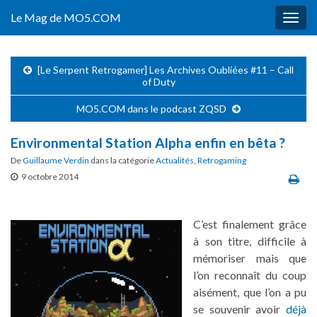
Le Mag de MO5.COM
Togg
navig
[Le Serpent Retrogamer] Les Archives Oubliées #11 – Call
of Duty
MO5.COM dans le podcast ZQSD
Environmental Station Alpha enfin en bêta ?
De
Guillaume Verdin
dans la catégorie
Actualités
,
Retrogaming
9 octobre 2014
C’est finalement grâce
à son titre, difficile à
mémoriser mais que
l’on reconnaît du coup
aisément, que l’on a pu
se souvenir avoir
déjà