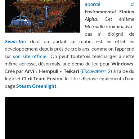
abordé ici
Environmental Station
Alpha
. Cet énième
Metroidlike
minimaliste,
pas si éloigné de
Xeodrifter
dont on parlait ce matin, est en effet en
développement depuis près de trois ans, comme on l’apprend
sur
son site officiel
. On peut toutefois télécharger à cette
même adresse, désormais, une démo du jeu pour
Windows
.
Créé par
Arvi
« Hempuli » Teikari
(
Excavatorrr 2
) à l’aide du
logiciel
ClickTeam Fusion
, le titre dispose également d’une
page
Steam Greenlight
.