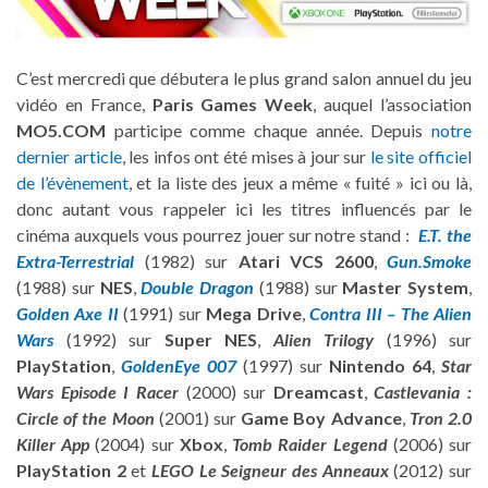
C’est mercredi que débutera le plus grand salon annuel du jeu
vidéo en France,
Paris Games Week
, auquel l’association
MO5.COM
participe comme chaque année. Depuis
notre
dernier article
, les infos ont été mises à jour sur
le site officiel
de l’évènement
, et la liste des jeux a même « fuité » ici ou là,
donc autant vous rappeler ici les titres influencés par le
cinéma auxquels vous pourrez jouer sur notre stand :
E.T. the
Extra-Terrestrial
(1982) sur
Atari VCS 2600
,
Gun.Smoke
(1988) sur
NES
,
Double Dragon
(1988) sur
Master System
,
Golden Axe II
(1991) sur
Mega Drive
,
Contra III – The Alien
Wars
(1992) sur
Super NES
,
Alien Trilogy
(1996) sur
PlayStation
,
GoldenEye 007
(1997) sur
Nintendo 64
,
Star
Wars Episode I Racer
(2000) sur
Dreamcast
,
Castlevania :
Circle of the Moon
(2001) sur
Game Boy Advance
,
Tron 2.0
Killer App
(2004) sur
Xbox
,
Tomb Raider Legend
(2006) sur
PlayStation 2
et
LEGO Le Seigneur des Anneaux
(2012) sur