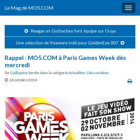
Le Mag de MO5.COM
Togg
navig
Reagan et Gorbachev font équipe sur Ouya
Une sélection de freeware indé pour GoldenEye 007
Rappel : MO5.COM à Paris Games Week dès
mercredi
De
Guillaume Verdin
dans la catégorie
Actualités
,
L'Association
26 octobre 2014