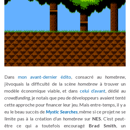
Dans
mon avant-dernier édito
, consacré au
homebrew
,
j’évoquais la difficulté de la scène
homebrew
à trouver un
modèle économique viable, et dans
celui d’avant
, dédié au
crowdfunding
, je notais que peu de développeurs avaient tenté
cette approche pour financer leur jeu. Mais entre-temps, il y a
eu le beau succès de
Mystic Searches
, même si ce projet ne se
limite pas à la création d’un
homebrew
sur
NES
. C’est peut-
être ce qui a toutefois encouragé
Brad Smith
, un