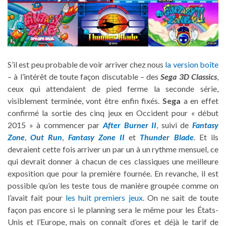
S’il est peu probable de voir arriver chez nous
la version boîte
– à l’intérêt de toute façon discutable – des
Sega 3D Classics
,
ceux qui attendaient de pied ferme la seconde série,
visiblement terminée, vont être enfin fixés.
Sega
a en effet
confirmé la sortie des cinq jeux en Occident pour « début
2015 » à commencer par
After Burner II
, suivi de
Fantasy
Zone
,
Out Run
,
Fantasy Zone II
et
Thunder Blade
. Et ils
devraient cette fois arriver un par un à un rythme mensuel, ce
qui devrait donner à chacun de ces classiques une meilleure
exposition que pour la première fournée. En revanche, il est
possible qu’on les teste tous de manière groupée comme on
l’avait fait pour
les huit premiers jeux
. On ne sait de toute
façon pas encore si le planning sera le même pour les États-
Unis et l’Europe, mais on connaît d’ores et déjà le tarif de