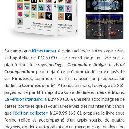
Sa campagne
Kickstarter
à peine achevée après avoir réuni
la bagatelle de £125,000 – le record pour un livre sur la
plateforme de
crowdfunding
–
Commodore Amiga: a visual
Commpendium
peut déjà être précommandé en exclusivité
sur
Funstock
, comme ce fut le cas pour son prédécesseur
dédié au
Commodore 64
. Attendu en mars, l’ouvrage de 332
pages édité par
Bitmap Books
se décline en deux éditions.
La version standard
, à
£29.99
(38 €), ne sera accompagnée de
cartes postales que si vous la réservez dès maintenant, tandis
que
l’édition collector
, à
£49.99
(63 €), propose le livre sous
forme reliée et accompagné d’un tapis souris, de quatre
magnets
, de deux autocollants, d’un marque-page et des cinq