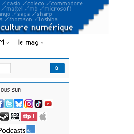
OM
le mag
OUS SUR