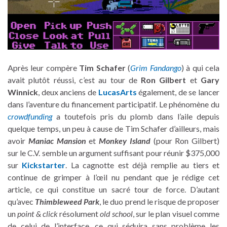
Après leur compère
Tim Schafer
(
Grim Fandango
) à qui cela
avait plutôt réussi, c’est au tour de
Ron Gilbert
et
Gary
Winnick
, deux anciens de
LucasArts
également, de se lancer
dans l’aventure du financement participatif. Le phénomène du
crowdfunding
a toutefois pris du plomb dans l’aile depuis
quelque temps, un peu à cause de Tim Schafer d’ailleurs, mais
avoir
Maniac Mansion
et
Monkey Island
(pour Ron Gilbert)
sur le C.V. semble un argument suffisant pour réunir $375,000
sur
Kickstarter
. La cagnotte est déjà remplie au tiers et
continue de grimper à l’œil nu pendant que je rédige cet
article, ce qui constitue un sacré tour de force. D’autant
qu’avec
Thimbleweed Park
, le duo prend le risque de proposer
un
point & click
résolument
old school
, sur le plan visuel comme
de celui de l’interface, ce qui séduira sans problème les