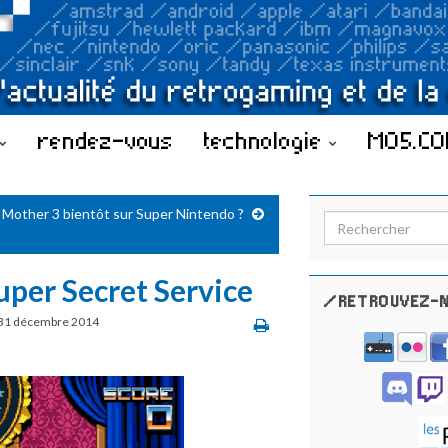
rendez-vous
technologie
MO5.C
Mother 3 bientôt sur Super Nintendo ?
Search for:
uper Secret Service
/RETROUVEZ-N
31 décembre 2014