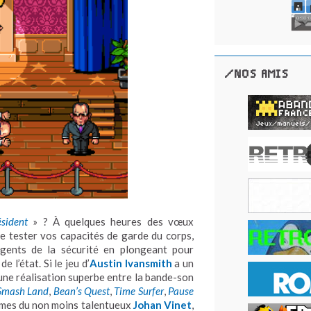
/NOS AMIS
sident
» ? À quelques heures des vœux
 tester vos capacités de garde du corps,
 agents de la sécurité en plongeant pour
 l’état. Si le jeu d’
Austin Ivansmith
a un
 une réalisation superbe entre la bande-son
Smash Land
,
Bean’s Quest
,
Time Surfer
,
Pause
ismes du non moins talentueux
Johan Vinet
,