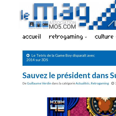
accueil
retrogaming
culture
Le Tetris de la Game Boy disparaît avec
2014 sur 3DS
Sauvez le président dans S
De
Guillaume Verdin
dans la catégorie
Actualités
,
Retrogaming