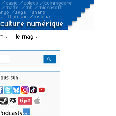
OM
le mag
OUS SUR