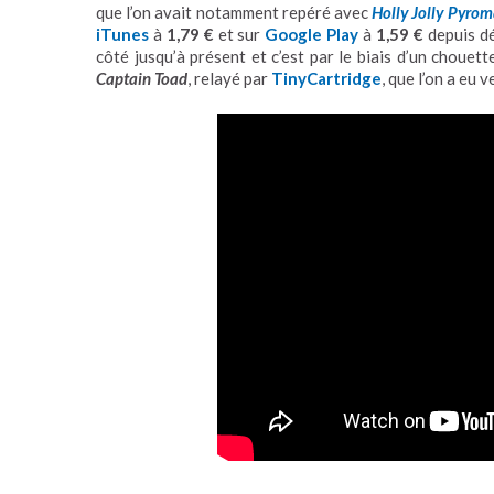
que l’on avait notamment repéré avec
Holly Jolly Pyro
iTunes
à
1,79 €
et sur
Google Play
à
1,59 €
depuis dé
côté jusqu’à présent et c’est par le biais d’un chouet
Captain Toad
, relayé par
TinyCartridge
, que l’on a eu v