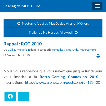
Le Mag de MO5.COM
Togg
navig
Nocturne jeudi au Musée des Arts et Métiers
Trailer de No Heroes Allowed!
Rappel : RGC 2010
De
Guillaume Verdin
dans la catégorie
Actualités
,
Nos Amis
,
Retroculture
5 novembre 2010
Nous vous rappelons que vous n’avez que jusqu’à
lundi
pour
vous inscrire à la
Retro-Gaming Connexion 2010
!
Inscriptions :
http://www.yaronet.com/posts.php?s=135420
Facebook
Bluesky