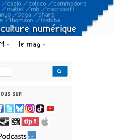
OM
le mag
OUS SUR