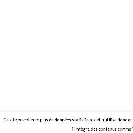
Ce site ne collecte plus de données statistiques et n'utilise donc q
© 2026 Le Mag de MO5.COM.
il intègre des contenus comme 
Construit avec
par
Thèmes Graphene
.