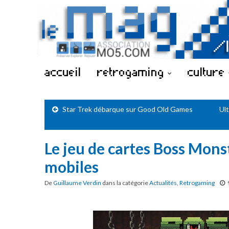
accueil
retrogaming
culture
Star Trek débarque sur Good Old Games
Ul
Le jeu de cartes Boss Mons
mobiles
De
Guillaume Verdin
dans la catégorie
Actualités
,
Retrogaming