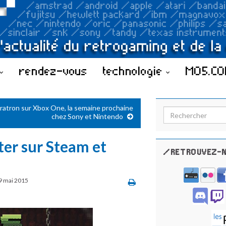
rendez-vous
technologie
MO5.C
tratron sur Xbox One, la semaine prochaine
Search for:
chez Sony et Nintendo
ter sur Steam et
/RETROUVEZ-N
9 mai 2015