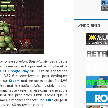
/NOS AMIS
trations en
pixelart
,
Boss Monster
devait être
s
. La mission est à présent accomplie et le
s
et
Google Play
où il est en apparence
et
8,39 €
respectivement pour débloquer
ir sur
Steam
, mais en accès anticipé à
6,99
ète mais le studio se laisse visiblement un
a communauté – une manière comme une autre
aient des problèmes. Enfin, sachez que le
ames
, a récemment sorti
une suite
qui peut
, avec 160 nouvelles cartes.