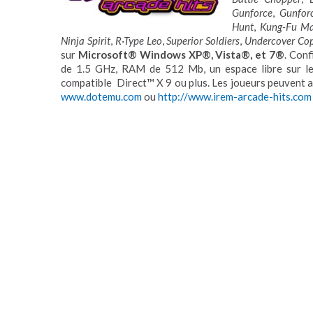
Gunforce
,
Gunfor
Hunt
,
Kung-Fu Ma
Ninja Spirit
,
R·Type Leo
,
Superior Soldiers
,
Undercover Co
sur
Microsoft® Windows XP®, Vista®, et 7®
. Conf
de 1.5 GHz, RAM de 512 Mb, un espace libre sur le
compatible Direct™ X 9 ou plus. Les joueurs peuvent 
www.dotemu.com
ou
http://www.irem-arcade-hits.com