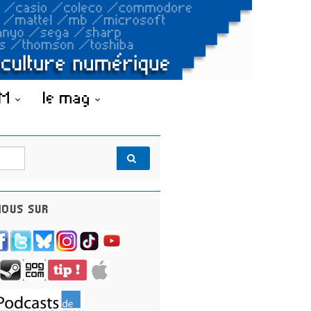
OM
le mag
OUS SUR