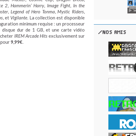
ce 2
,
Hammerin’ Harry
,
Image Fight
,
In the
ster
,
Legend of Hero Tonma
,
Mystic Riders
,
ps
, et
Vigilante
. La collection est disponible
iguration minimum requise : un processeur
 disque dur de 1 GB, et une carte vidéo
/NOS AMIS
acheter
IREM Arcade Hits
exclusivement sur
pour
9,99€
.