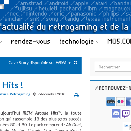
rendez-vous
technologie
MO5.C
Cave Story disponible sur WiiWare
Search for:
Hits !
/RETROUVEZ-N
ulture
,
Retrogaming
9 décembre 2010
ujourd’hui
IREM Arcade Hits™
,
la toute
ion qui rassemble 18 des plus gros succès
nnées 80 et 90. Le pack comprend :
Air Duel
,
Blade Master
,
Cosmic Cop
,
Dragon Breed
,