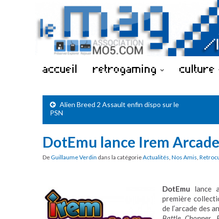
accueil
retrogaming
culture
Alien Breed 2 Assault enfin dispo sur le
PSN
DotEmu lance Irem Arcade 
De
Guillaume Verdin
dans la catégorie
Actualités
,
Nos Amis
,
Retroc
DotEmu
lance a
première collect
de l’arcade des a
Battle Chopper
,