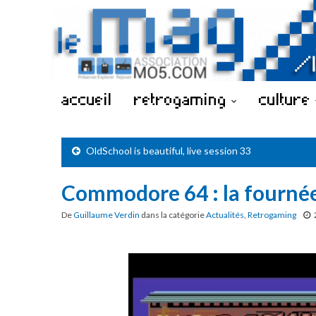
accueil
retrogaming
culture
OldSchool is beautiful, live session 33
Commodore 64 : la fourné
De
Guillaume Verdin
dans la catégorie
Actualités
,
Retrogaming