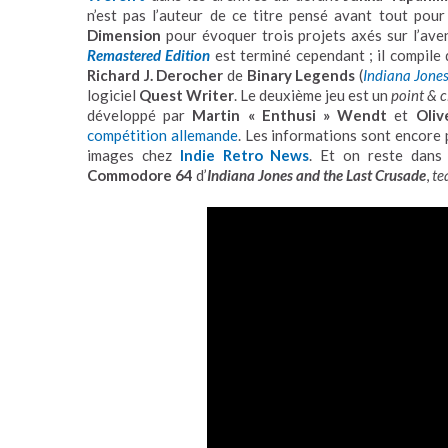
n’est pas l’auteur de ce titre pensé avant tout pou
Dimension
pour évoquer trois projets axés sur l’ave
Remastered Edition
est terminé cependant ; il compile 
Richard J. Derocher
de
Binary Legends
(
Indiana Jones
logiciel
Quest Writer
. Le deuxième jeu est un
point & c
développé par
Martin « Enthusi » Wendt
et
Oliv
compétition allemande
. Les informations sont encore
images chez
Indie Retro News
. Et on reste dans 
Commodore 64
d’
Indiana Jones and the Last Crusade
,
te