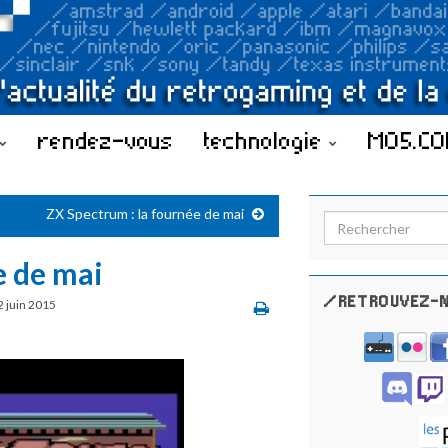
rendez-vous
technologie
MO5.C
ZX Spectrum : la fournée de mai
Search for:
e de mai
/RETROUVEZ-N
2 juin 2015