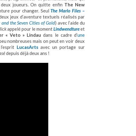
r deux joueurs. On quitte enfin
The New
nture pour changer. Seul
The Marlo Files –
deux jeux d’aventure textuels réalisés par
 and the Seven Cities of Gold
) avec l’aide du
lick
appelé pour le moment
Lindwendture
et
er « Veto » Lindau
dans le cadre d’
une
 peu nombreuses mais on peut en voir deux
l’esprit
LucasArts
avec un portage sur
asé
depuis déjà deux ans !