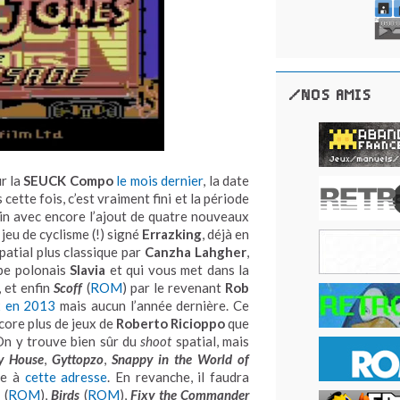
/NOS AMIS
ur la
SEUCK Compo
le mois dernier
, la date
ette fois, c’est vraiment fini et la période
in avec encore l’ajout de quatre nouveaux
n jeu de cyclisme (!) signé
Errazking
, déjà en
patial plus classique par
Canzha Lahgher
,
upe polonais
Slavia
et qui vous met dans la
, et enfin
Scoff
(
ROM
) par le revenant
Rob
x en 2013
mais aucun l’année dernière. Ce
ncore plus de jeux de
Roberto Ricioppo
que
 On y trouve bien sûr du
shoot
spatial, mais
y House
,
Gyttopzo
,
Snappy in the World of
ve à
cette adresse
. En revanche, il faudra
(
ROM
),
Birds
(
ROM
),
Fixy the Commander