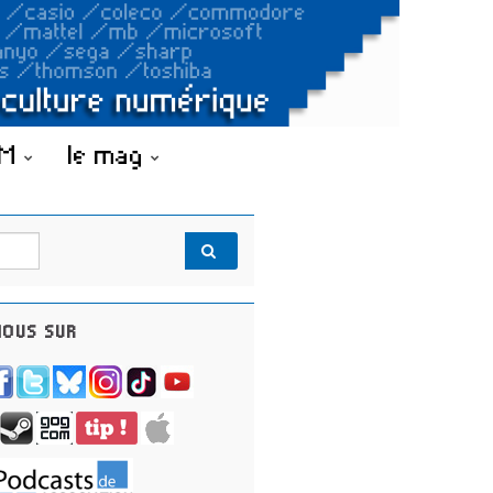
OM
le mag
OUS SUR