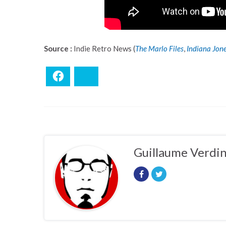
Source :
Indie Retro News (
The Marlo Files
,
Indiana Jone
Facebook
Bluesky
Guillaume Verdi