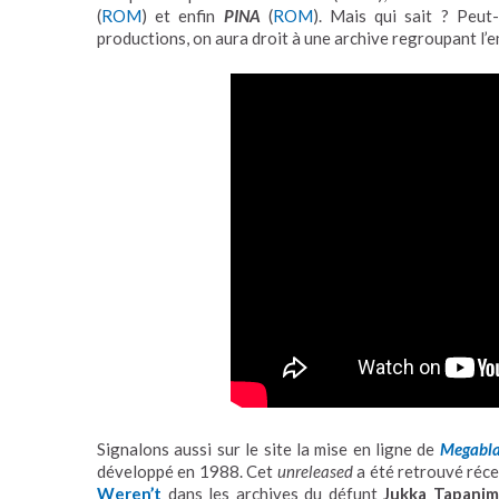
(
ROM
) et enfin
PINA
(
ROM
). Mais qui sait ? Peut-
productions, on aura droit à une archive regroupant l
Signalons aussi sur le site la mise en ligne de
Megabla
développé en 1988. Cet
unreleased
a été retrouvé ré
Weren’t
dans les archives du défunt
Jukka Tapanim