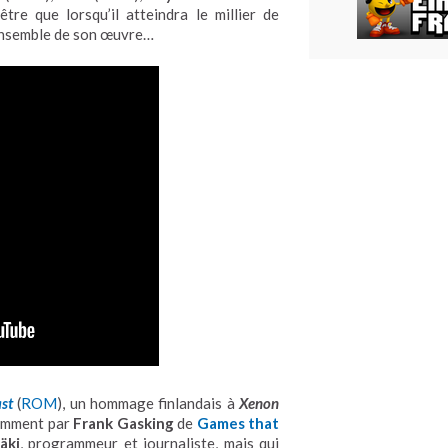
être que lorsqu’il atteindra le millier de
’ensemble de son œuvre…
st
(
ROM
), un hommage finlandais à
Xenon
cemment par
Frank Gasking
de
Games that
äki
, programmeur et journaliste, mais qui