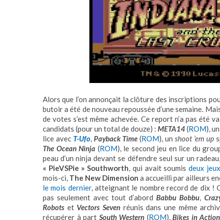
Alors que l’on annonçait la clôture des inscriptions po
butoir a été de nouveau repoussée d’une semaine. Mais c
de votes s’est même achevée. Ce report n’a pas été va
candidats (pour un total de douze) :
META14
(
ROM
), u
lice avec
T-Ufo
,
Payback Time
(
ROM
), un
shoot ’em up
s
The Ocean Ninja
(
ROM
), le second jeu en lice du gro
peau d’un ninja devant se défendre seul sur un radeau
« PieVSPie » Southworth
, qui avait soumis
deux jeu
mois-ci,
The New Dimension
a accueilli par ailleurs e
le mois dernier
, atteignant le nombre record de dix !
pas seulement avec tout d’abord
Babbu Bobbu
,
Craz
Robots
et
Vectors Seven
réunis dans une même archi
récupérer à part
South Western
(
ROM
),
Bikes in Action