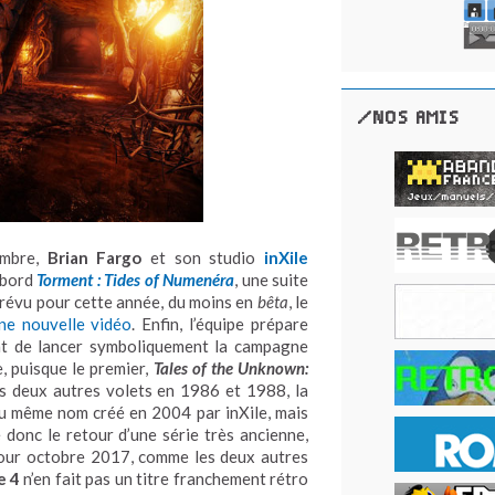
/NOS AMIS
embre,
Brian Fargo
et son studio
inXile
’abord
Torment : Tides of Numenéra
, une suite
prévu pour cette année, du moins en
bêta
, le
ne nouvelle vidéo
. Enfin, l’équipe prépare
ent de lancer symboliquement la campagne
, puisque le premier,
Tales of the Unknown:
rès deux autres volets en 1986 et 1988, la
 même nom créé en 2004 par inXile, mais
 donc le retour d’une série très ancienne,
 pour octobre 2017, comme les deux autres
e 4
n’en fait pas un titre franchement rétro