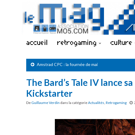
accueil
retrogaming
culture
Amstrad CPC : la fournée de mai
The Bard’s Tale IV lance s
Kickstarter
De
Guillaume Verdin
dans la catégorie
Actualités
,
Retrogaming