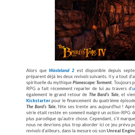
Alors que
Wasteland 2
est disponible depuis sept
préparent déjà les deux
revivals
suivants. Il y a tout d
spirituelle du mythique
Planescape: Torment
. Toujours 
RPG a fait récemment reparler de lui au travers d’
u
également le grand retour de
The Bard’s Tale
, et vi
Kickstarter
pour le financement du quatrième épisode
The Bard’s Tale
, fête ses trente ans aujourd’hui ! Ap
série était restée en sommeil malgré un
action
-RPG du
plus parodique qu’autre chose. Cependant, s’il marque
nous ne devrions plus trop aborder ici ce jeu prévu
revivals
d’ailleurs, dans la mesure où son
Unreal Engin