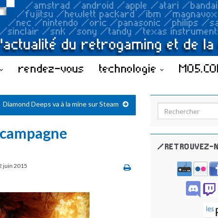
rendez-vous
technologie
MO5.C
Diamond Deeps va à la mine sur Steam
Search for:
a campagne
/RETROUVEZ-N
2 juin 2015