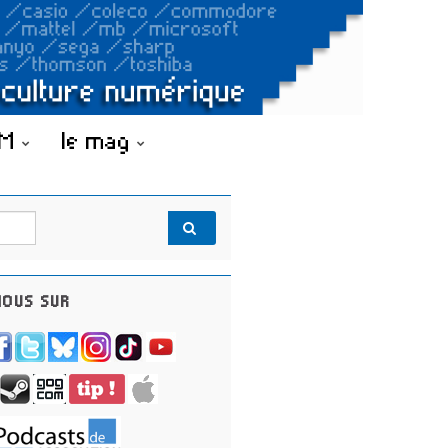
OM
le mag
OUS SUR