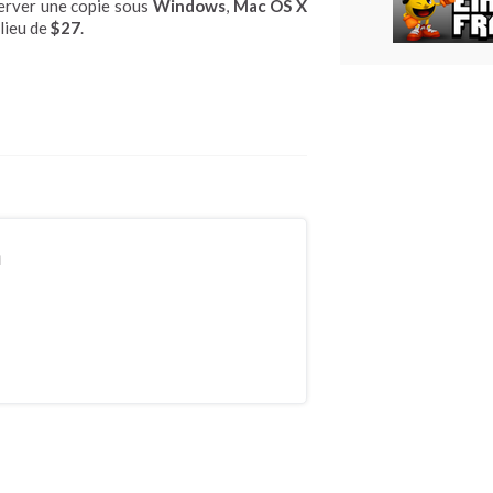
server une copie sous
Windows
,
Mac OS X
lieu de
$27
.
n