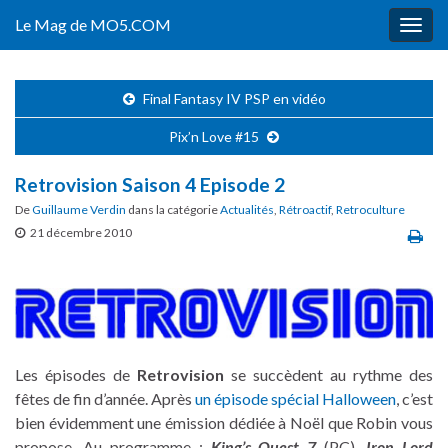
Le Mag de MO5.COM
Togg
navig
Final Fantasy IV PSP en vidéo
Pix’n Love #15
Retrovision Saison 4 Episode 2
De
Guillaume Verdin
dans la catégorie
Actualités
,
Rétroactif
,
Retroculture
21 décembre 2010
Les épisodes de
Retrovision
se succèdent au rythme des
fêtes de fin d’année. Après
un épisode spécial Halloween
, c’est
bien évidemment une émission dédiée à Noël que Robin vous
propose. Au programme :
King’s Quest 7
(PC),
Iron Lord