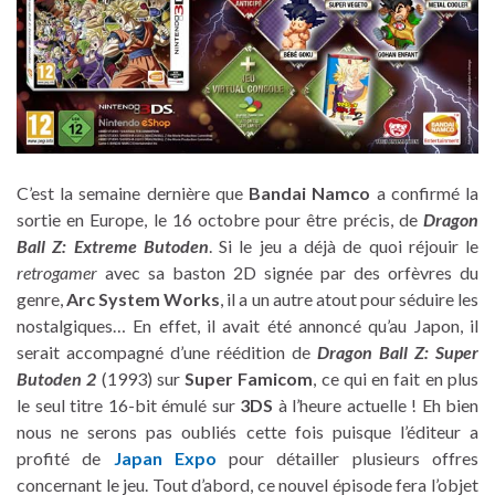
C’est la semaine dernière que
Bandai Namco
a confirmé la
sortie en Europe, le 16 octobre pour être précis, de
Dragon
Ball Z: Extreme Butoden
. Si le jeu a déjà de quoi réjouir le
retrogamer
avec sa baston 2D signée par des orfèvres du
genre,
Arc System Works
, il a un autre atout pour séduire les
nostalgiques… En effet, il avait été annoncé qu’au Japon, il
serait accompagné d’une réédition de
Dragon Ball Z: Super
Butoden 2
(1993) sur
Super Famicom
, ce qui en fait en plus
le seul titre 16-bit émulé sur
3DS
à l’heure actuelle ! Eh bien
nous ne serons pas oubliés cette fois puisque l’éditeur a
profité de
Japan Expo
pour détailler plusieurs offres
concernant le jeu. Tout d’abord, ce nouvel épisode fera l’objet