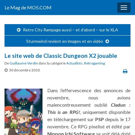
Le Mag de MO5.COM
Togg
navig
Retro City Rampage aussi – et d’abord – sur le XLA
Sturmwind revient en images et en vidéo
Le site web de Classic Dungeon X2 jouable
De
Guillaume Verdin
dans la catégorie
Actualités
,
Retrogaming
30 décembre 2010
Dans l’effervescence des annonces de
novembre, nous avions
malencontreusement oublié
Cladun :
This is an RPG!
, uniquement disponible
en téléchargement sur
PSP
depuis le 17
novembre. Ce RPG pixelisé et édité par
Nippon Ichi Software
se voit déjà doté