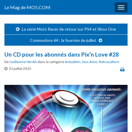
Le Mag de MO5.COM
Togg
navig
La série Moto Racer de retour sur PS4 et Xbox One
Commodore 64 : la fournée de juillet
Un CD pour les abonnés dans Pix’n Love #28
De
Guillaume Verdin
dans la catégorie
Actualités
,
Nos Amis
,
Retroculture
31 juillet 2015