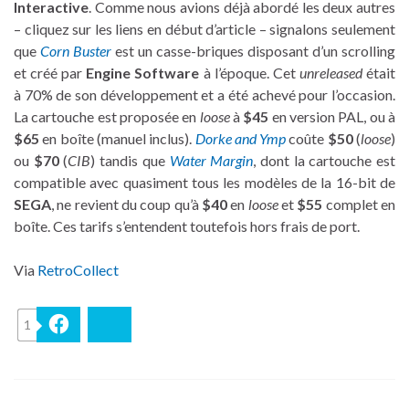
Interactive
. Comme nous avions déjà abordé les deux autres
– cliquez sur les liens en début d’article – signalons seulement
que
Corn Buster
est un casse-briques disposant d’un scrolling
et créé par
Engine Software
à l’époque. Cet
unreleased
était
à 70% de son développement et a été achevé pour l’occasion.
La cartouche est proposée en
loose
à
$45
en version PAL, ou à
$65
en boîte (manuel inclus).
Dorke and Ymp
coûte
$50
(
loose
)
ou
$70
(
CIB
) tandis que
Water Margin
, dont la cartouche est
compatible avec quasiment tous les modèles de la 16-bit de
SEGA
, ne revient du coup qu’à
$40
en
loose
et
$55
complet en
boîte. Ces tarifs s’entendent toutefois hors frais de port.
Via
RetroCollect
1
Facebook
Bluesky