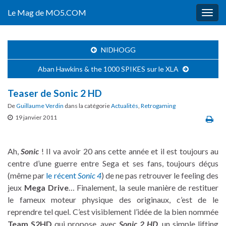
Le Mag de MO5.COM
Togg
navig
NIDHOGG
Aban Hawkins & the 1000 SPIKES sur le XLA
Teaser de Sonic 2 HD
De
Guillaume Verdin
dans la catégorie
Actualités
,
Retrogaming
19 janvier 2011
Ah,
Sonic
! Il va avoir 20 ans cette année et il est toujours au
centre d’une guerre entre Sega et ses fans, toujours déçus
(même par
le récent
Sonic 4
) de ne pas retrouver le feeling des
jeux
Mega Drive
… Finalement, la seule manière de restituer
le fameux moteur physique des originaux, c’est de le
reprendre tel quel. C’est visiblement l’idée de la bien nommée
Team S2HD
qui propose, avec
Sonic 2 HD
, un simple lifting