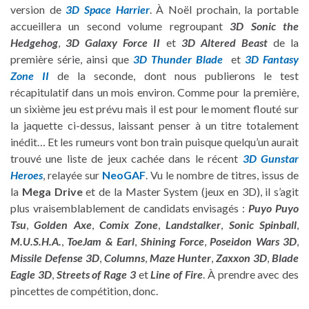
version de
3D Space Harrier
. À Noël prochain, la portable
accueillera un second volume regroupant
3D Sonic the
Hedgehog
,
3D Galaxy Force II
et
3D Altered Beast
de la
première série, ainsi que
3D Thunder Blade
et
3D Fantasy
Zone II
de la seconde, dont nous publierons le test
récapitulatif dans un mois environ. Comme pour la première,
un sixième jeu est prévu mais il est pour le moment flouté sur
la jaquette ci-dessus, laissant penser à un titre totalement
inédit… Et les rumeurs vont bon train puisque quelqu’un aurait
trouvé une liste de jeux cachée dans le récent
3D Gunstar
Heroes
, relayée sur
NeoGAF
. Vu le nombre de titres, issus de
la
Mega Drive
et de la Master System (jeux en 3D), il s’agit
plus vraisemblablement de candidats envisagés :
Puyo Puyo
Tsu
,
Golden Axe
,
Comix Zone
,
Landstalker
,
Sonic Spinball
,
M.U.S.H.A.
,
ToeJam & Earl
,
Shining Force
,
Poseidon Wars 3D
,
Missile Defense 3D
,
Columns
,
Maze Hunter
,
Zaxxon 3D
,
Blade
Eagle 3D
,
Streets of Rage 3
et
Line of Fire
. À prendre avec des
pincettes de compétition, donc.